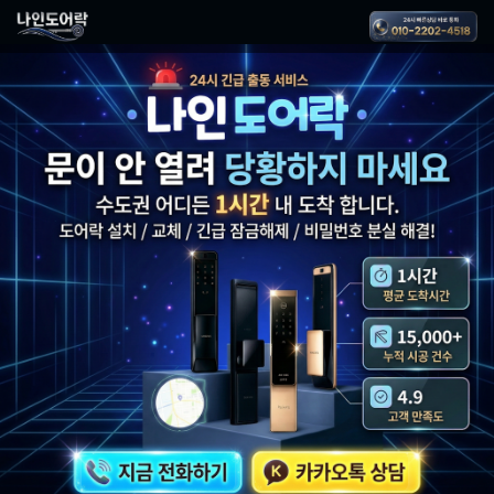
나인도어락 - 24시 긴급출
기